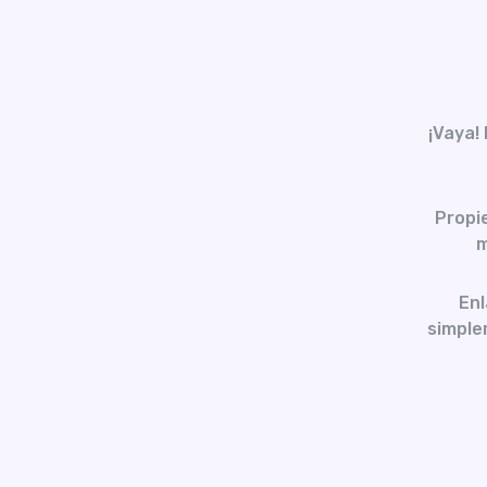
¡Vaya!
Propi
m
Enl
simplem