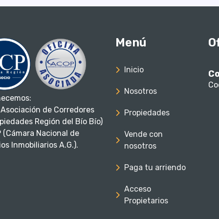
Menú
O
Inicio
Co
Co
Nosotros
necemos:
Asociación de Corredores
Propiedades
piedades Región del Bío Bío)
 (Cámara Nacional de
Vende con
os Inmobiliarios A.G.).
nosotros
Paga tu arriendo
Acceso
Propietarios