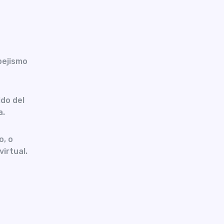
pejismo
do del
a.
o, o
virtual.