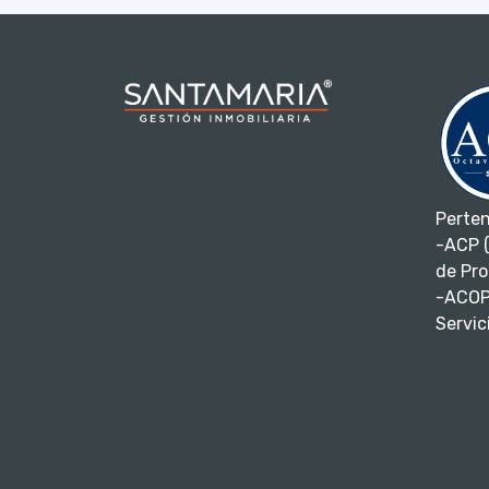
Perte
-ACP (
de Pro
-ACOP
Servici