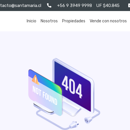
tacto@santamaria.cl
+56 9 3949 9998
UF $40.845
Inicio
Nosotros
Propiedades
Vende con nosotros