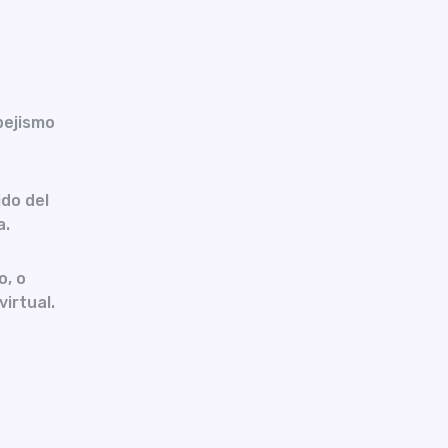
pejismo
do del
a.
o, o
virtual.