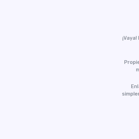
¡Vaya!
Propi
m
Enl
simplem