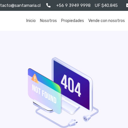
tacto@santamaria.cl
+56 9 3949 9998
UF $40.845
Inicio
Nosotros
Propiedades
Vende con nosotros