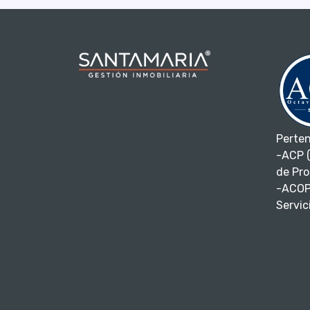
Perte
-ACP (
de Pro
-ACOP
Servici