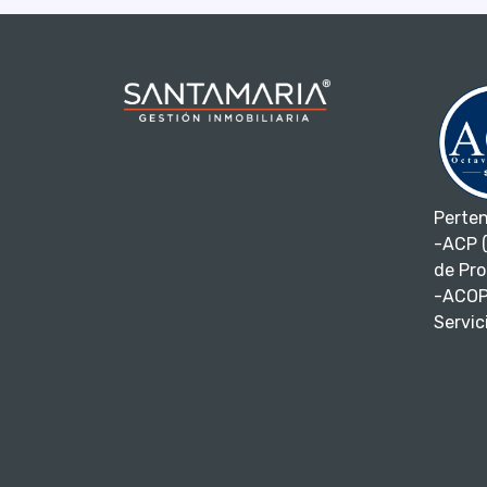
Perte
-ACP (
de Pro
-ACOP
Servici