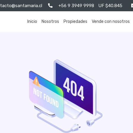
tacto@santamaria.cl
+56 9 3949 9998
UF $40.845
Inicio
Nosotros
Propiedades
Vende con nosotros