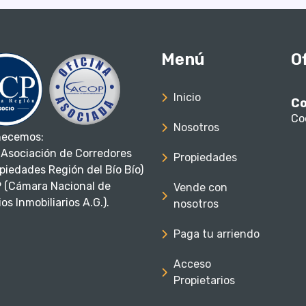
Menú
O
Inicio
Co
Co
Nosotros
necemos:
Asociación de Corredores
Propiedades
piedades Región del Bío Bío)
 (Cámara Nacional de
Vende con
os Inmobiliarios A.G.).
nosotros
Paga tu arriendo
Acceso
Propietarios