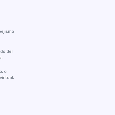
pejismo
do del
a.
o, o
virtual.