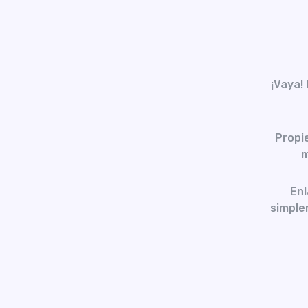
¡Vaya!
Propi
m
Enl
simplem