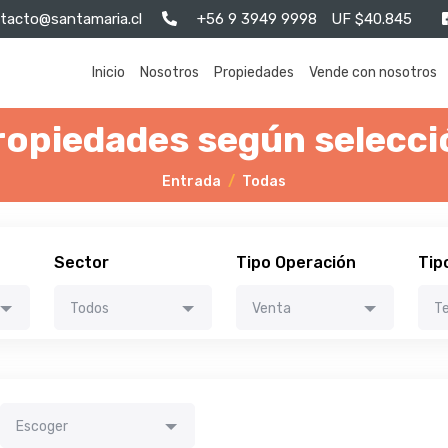
tacto@santamaria.cl
+56 9 3949 9998
UF $40.845
Inicio
Nosotros
Propiedades
Vende con nosotros
ropiedades según selecci
Entrada
Todas
Sector
Tipo Operación
Tip
Todos
Venta
Te
Escoger