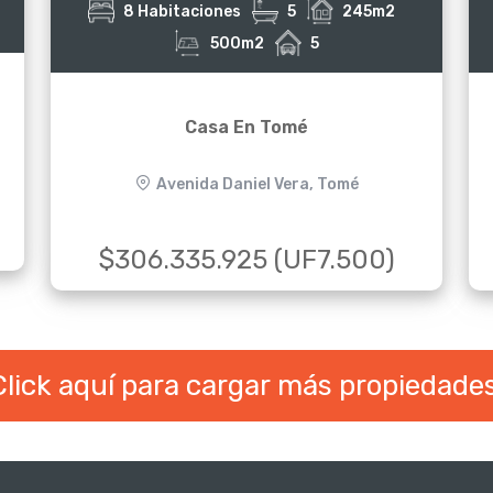
8 Habitaciones
5
245m2
500m2
5
Casa En Tomé
Avenida Daniel Vera, Tomé
$306.335.925 (UF7.500)
Click aquí para cargar más propiedades