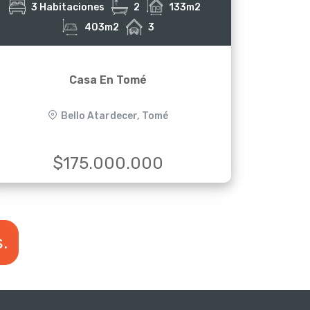
3 Habitaciones
2
133m2
403m2
3
Casa En Tomé
Bello Atardecer, Tomé
$175.000.000
.