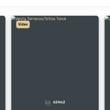
Video
624m2