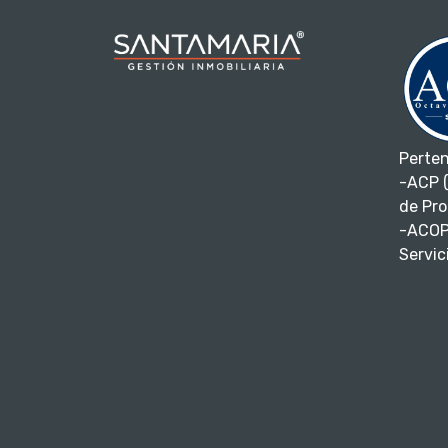
Perte
-ACP (
de Pro
-ACOP
Servici