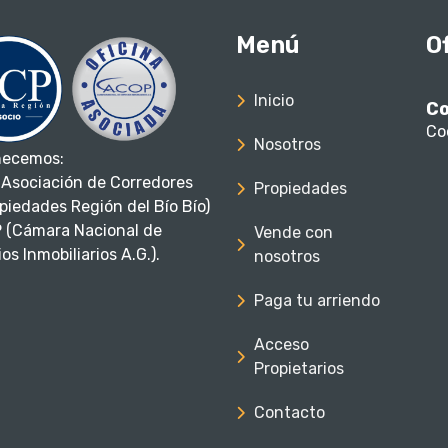
Menú
O
Inicio
Co
Co
Nosotros
necemos:
Asociación de Corredores
Propiedades
piedades Región del Bío Bío)
 (Cámara Nacional de
Vende con
os Inmobiliarios A.G.).
nosotros
Paga tu arriendo
Acceso
Propietarios
Contacto