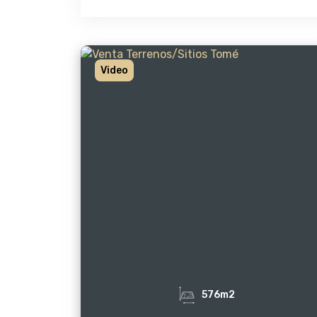
Video
576m2