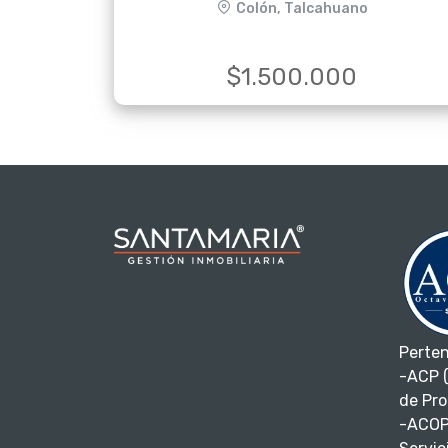
Colón, Talcahuano
$1.500.000
Perte
-ACP (
de Pro
-ACOP