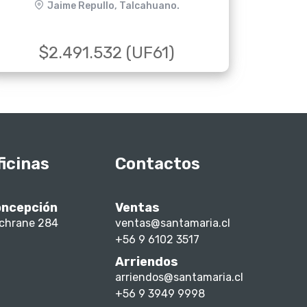
Jaime Repullo, Talcahuano.
$2.491.532 (UF61)
ficinas
Contactos
ncepción
Ventas
chrane 284
ventas@santamaria.cl
+56 9 6102 3517
Arriendos
arriendos@santamaria.cl
+56 9 3949 9998