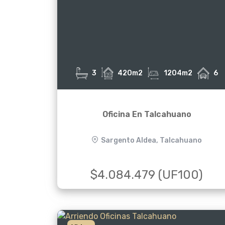
3
420m2
1204m2
6
Oficina En Talcahuano
Sargento Aldea, Talcahuano
$4.084.479 (UF100)