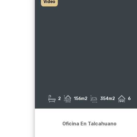
Video
2
156m2
354m2
6
Oficina En Talcahuano