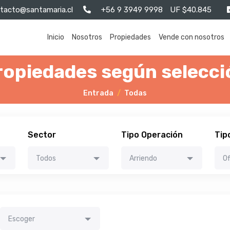
tacto@santamaria.cl
+56 9 3949 9998
UF $40.845
Inicio
Nosotros
Propiedades
Vende con nosotros
ropiedades según selecci
Entrada
Todas
Sector
Tipo Operación
Tip
Todos
Arriendo
Of
Escoger