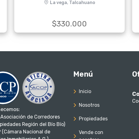
La vega, Talcahuano
$330.000
Menú
O
Inicio
Co
Co
Nosotros
necemos:
Asociación de Corredores
Propiedades
piedades Región del Bío Bío)
 (Cámara Nacional de
Vende con