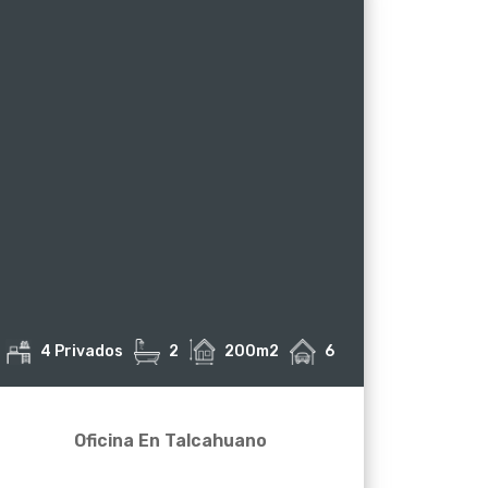
4 Privados
2
200m2
6
Oficina En Talcahuano