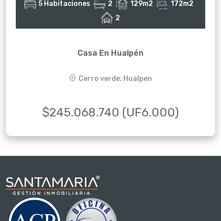
5 Habitaciones
2
129m2
172m2
2
Casa En Hualpén
Cerro verde, Hualpen
$245.068.740 (UF6.000)