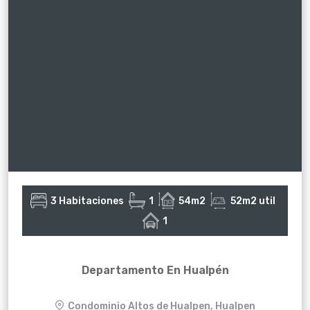
3 Habitaciones
1
54m2
52m2 util
1
Departamento En Hualpén
Condominio Altos de Hualpen, Hualpen