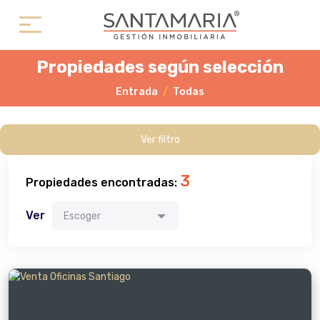
Propiedades según selección
Entrada
Todas
Ver filtro
3
Propiedades encontradas:
Ver
Escoger