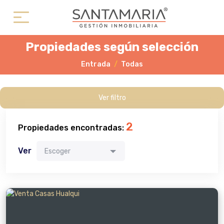
Propiedades según selección
Entrada
Todas
Ver filtro
2
Propiedades encontradas:
Ver
Escoger