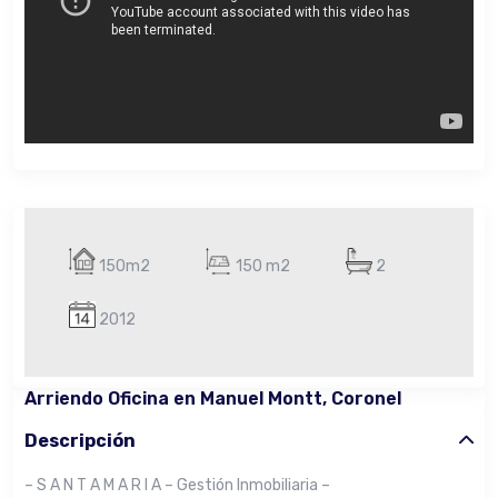
150m2
150 m2
2
2012
Arriendo Oficina en Manuel Montt, Coronel
Descripción
– S A N T A M A R I A – Gestión Inmobiliaria –