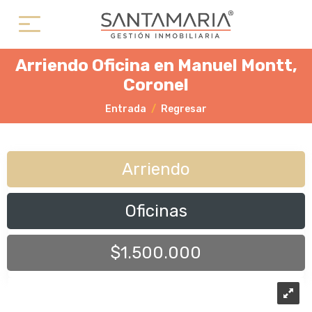
Arriendo Oficina en Manuel Montt,
Coronel
Entrada
Regresar
Arriendo
Oficinas
$1.500.000