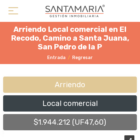
Arriendo Local comercial en El
Recodo, Camino a Santa Juana,
San Pedro de la P
Entrada
Regresar
Arriendo
Local comercial
$1.944.212 (UF47,60)