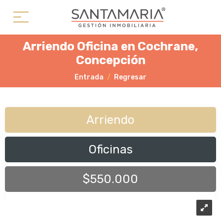
Arriendo Oficina en Cochrane,
Concepción
Entrada
Regresar
Arriendo
Oficinas
$550.000