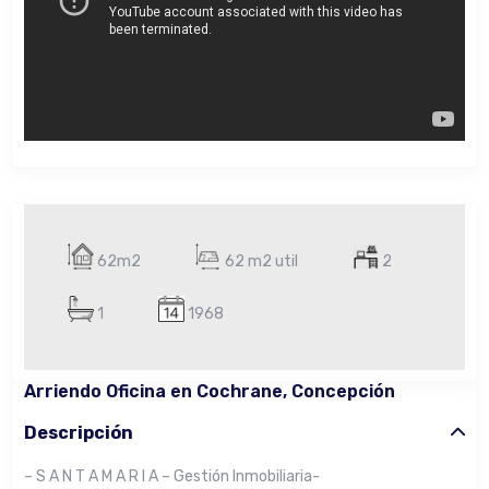
62m2
62 m2 util
2
1
1968
Arriendo Oficina en Cochrane, Concepción
Descripción
– S A N T A M A R I A – Gestión Inmobiliaria-