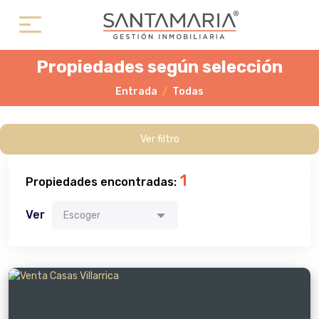
Propiedades según selección
Entrada
Todas
Ver filtro
1
Propiedades encontradas:
Ver
Escoger