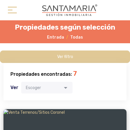
Propiedades según selección
Entrada
Todas
Ver filtro
7
Propiedades encontradas:
Ver
Escoger