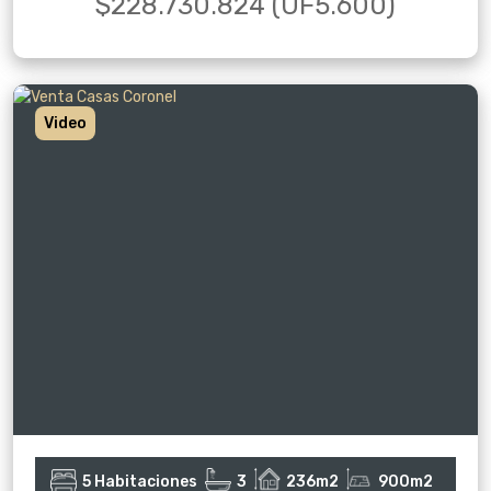
$228.730.824 (UF5.600)
Video
5 Habitaciones
3
236m2
900m2