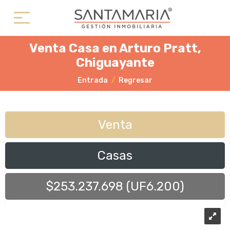
Venta Casa en Arturo Pratt,
Chiguayante
Entrada
Regresar
Venta
Casas
$253.237.698 (UF6.200)