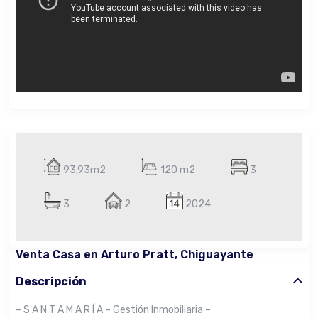
93,93m2
120 m2
3
3
2
2024
Venta Casa en Arturo Pratt, Chiguayante
Descripción
– S A N T A M A R Í A – Gestión Inmobiliaria –