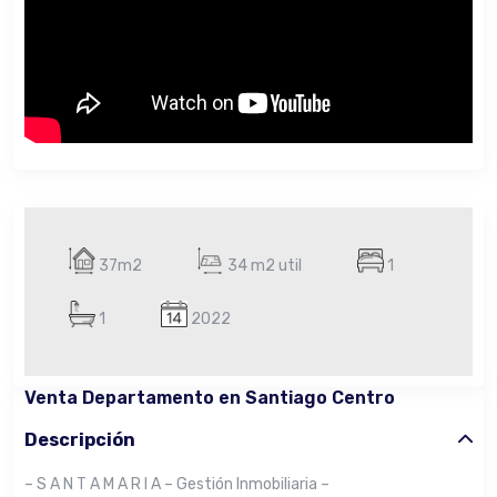
37m2
34 m2 util
1
1
2022
Venta Departamento en Santiago Centro
Descripción
– S A N T A M A R I A – Gestión Inmobiliaria –