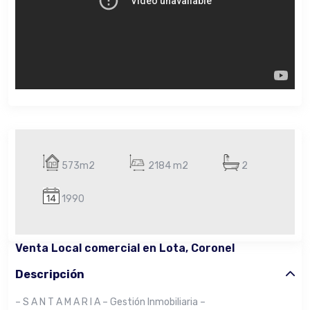
573m2
2184 m2
2
1990
Venta Local comercial en Lota, Coronel
Descripción
– S A N T A M A R I A – Gestión Inmobiliaria –