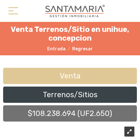
Venta Terrenos/Sitio en unihue,
concepcion
Entrada
Regresar
Venta
Terrenos/Sitios
$108.238.694 (UF2.650)