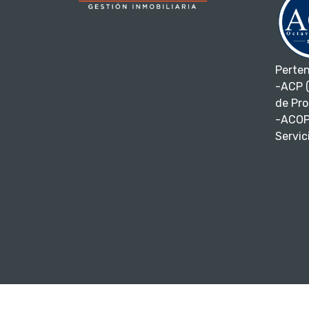
Perte
-ACP (
de Pro
-ACOP
Servici