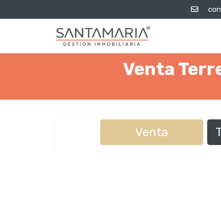
con
Venta Terr
Venta