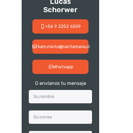
Lucas
Schorwer
+56 9 3252 6509
kam.mixto@santamaria.cl
Whatsapp
O envíanos tu mensaje