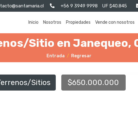
tacto@santamaria.cl
+56 9 3949 9998
UF $40.845
Inicio
Nosotros
Propiedades
Vende con nosotros
enos/Sitio en Janequeo,
Entrada
Regresar
Terrenos/Sitios
$650.000.000