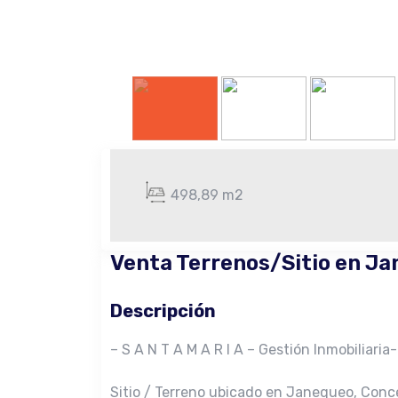
498,89 m2
Venta Terrenos/Sitio en J
Descripción
– S A N T A M A R I A – Gestión Inmobiliaria-
Sitio / Terreno ubicado en Janequeo, Conc