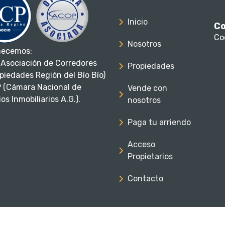
Inicio
Co
Co
Nosotros
necemos:
Asociación de Corredores
Propiedades
piedades Región del Bío Bío)
 (Cámara Nacional de
Vende con
os Inmobiliarios A.G.).
nosotros
Paga tu arriendo
Acceso
Propietarios
Contacto