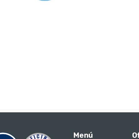
Menú
O