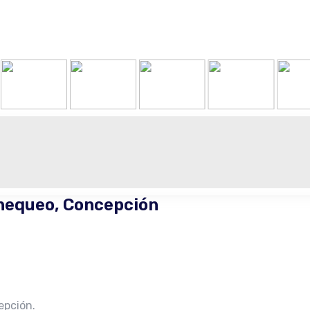
anequeo, Concepción
epción.