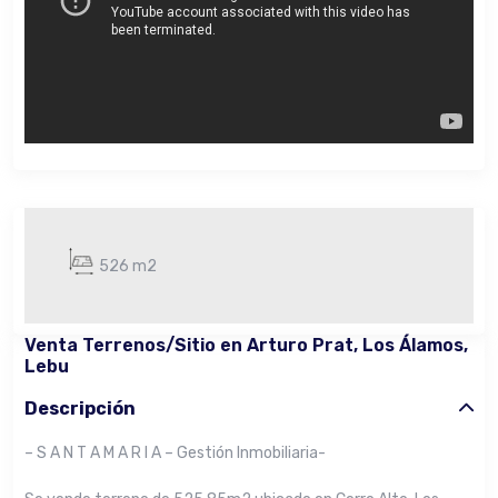
526 m2
Venta Terrenos/Sitio en Arturo Prat, Los Álamos,
Lebu
Descripción
– S A N T A M A R I A – Gestión Inmobiliaria-